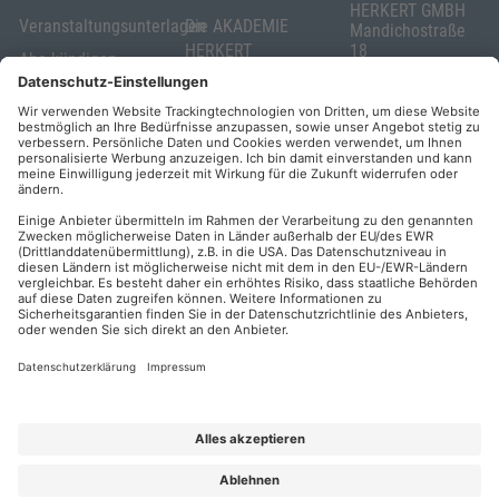
HERKERT GMBH
Veranstaltungsunterlagen
Die AKADEMIE
Mandichostraße
HERKERT
18
Abo kündigen
86504 Merching
FORUM VERLAG
Widerrufsrecht
Telefon: +49
HERKERT
für Verbraucher
(0)8233 381-123
Kontakt
Telefax: +49
Elektronischer
(0)8233 381-222
Geschäftsverkehr
E-Mail:
service(at)akademie
Barrierefreiheit
herkert.de
Zahlung per
Rechnung
Impressum
Datenschutz
Privatsphäre
AGB & Lizenzbedingungen
Urhebervermerk