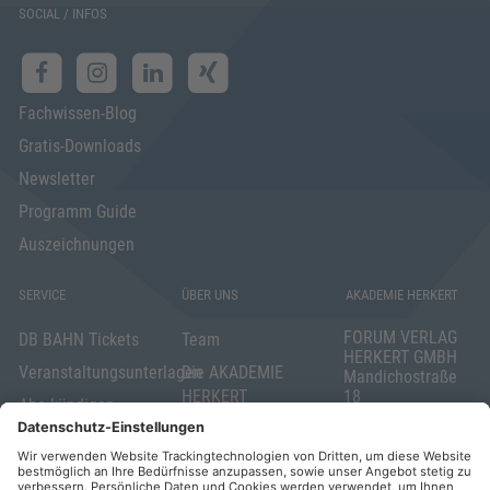
SOCIAL / INFOS
Fachwissen-Blog
Gratis-Downloads
Newsletter
Programm Guide
Auszeichnungen
SERVICE
ÜBER UNS
AKADEMIE HERKERT
FORUM VERLAG
DB BAHN Tickets
Team
HERKERT GMBH
Veranstaltungsunterlagen
Die AKADEMIE
Mandichostraße
HERKERT
18
Abo kündigen
86504 Merching
FORUM VERLAG
Widerrufsrecht
Telefon: +49
HERKERT
für Verbraucher
(0)8233 381-123
Kontakt
Telefax: +49