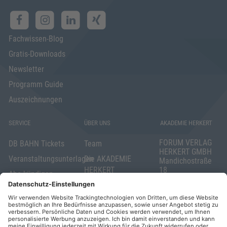
Fachwissen-Blog
Gratis-Downloads
Newsletter
Programm Guide
Auszeichnungen
SERVICE
ÜBER UNS
AKADEMIE HERKERT
FORUM VERLAG
DB BAHN Tickets
Team
HERKERT GMBH
Veranstaltungsunterlagen
Die AKADEMIE
Mandichostraße
HERKERT
18
Abo kündigen
86504 Merching
FORUM VERLAG
Widerrufsrecht
Telefon: +49
HERKERT
für Verbraucher
(0)8233 381-123
Kontakt
Telefax: +49
Elektronischer
(0)8233 381-222
Geschäftsverkehr