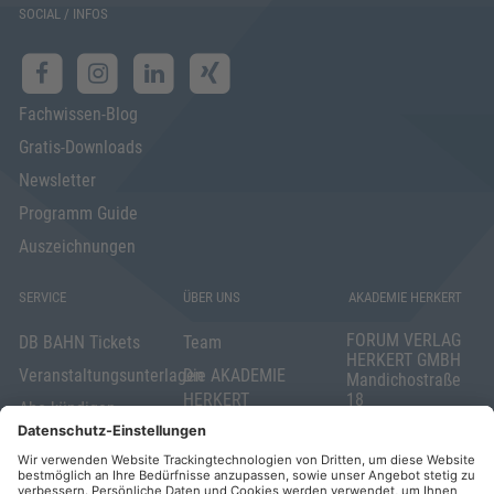
SOCIAL / INFOS
Fachwissen-Blog
Gratis-Downloads
Newsletter
Programm Guide
Auszeichnungen
SERVICE
ÜBER UNS
AKADEMIE HERKERT
FORUM VERLAG
DB BAHN Tickets
Team
HERKERT GMBH
Veranstaltungsunterlagen
Die AKADEMIE
Mandichostraße
HERKERT
18
Abo kündigen
86504 Merching
FORUM VERLAG
Widerrufsrecht
Telefon: +49
HERKERT
für Verbraucher
(0)8233 381-123
Kontakt
Telefax: +49