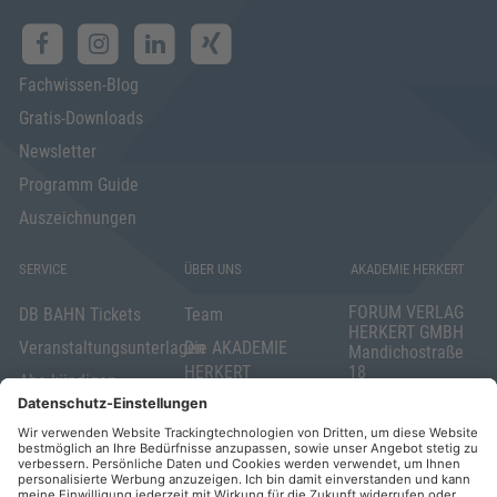
Fachwissen-Blog
Gratis-Downloads
Newsletter
Programm Guide
Auszeichnungen
SERVICE
ÜBER UNS
AKADEMIE HERKERT
FORUM VERLAG
DB BAHN Tickets
Team
HERKERT GMBH
Veranstaltungsunterlagen
Die AKADEMIE
Mandichostraße
HERKERT
18
Abo kündigen
86504 Merching
FORUM VERLAG
Widerrufsrecht
Telefon: +49
HERKERT
für Verbraucher
(0)8233 381-123
Kontakt
Telefax: +49
Elektronischer
(0)8233 381-222
Geschäftsverkehr