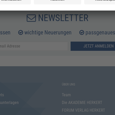
NEWSLETTER
issen
wichtige Neuerungen
passgenaues 
JETZT ANMELDEN 
ÜBER UNS
ets
Team
sunterlagen
Die AKADEMIE HERKERT
FORUM VERLAG HERKERT