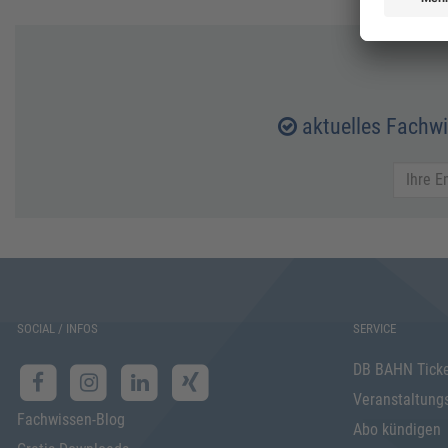
aktuelles Fachw
SOCIAL / INFOS
SERVICE
DB BAHN Tick
Veranstaltung
Fachwissen-Blog
Abo kündigen