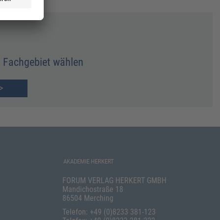
Fachgebiet wählen
>
AKADEMIE HERKERT
FORUM VERLAG HERKERT GMBH
Mandichostraße 18
86504 Merching
Telefon: +49 (0)8233 381-123