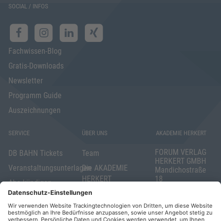
SOCIAL / INFOS
Fachwissen-Blog
Gratis-Downloads
Newsletter
Programm Guide
Auszeichnungen
SERVICE
ÜBER UNS
AKADEMIE HERKERT
FORUM VERLAG
DB BAHN Tickets
Team
HERKERT GMBH
Veranstaltungsunterlagen
Die AKADEMIE
Mandichostraße
HERKERT
18
Abo kündigen
86504 Merching
FORUM VERLAG
Widerrufsrecht
Telefon: +49
HERKERT
für Verbraucher
(0)8233 381-123
Kontakt
Telefax: +49