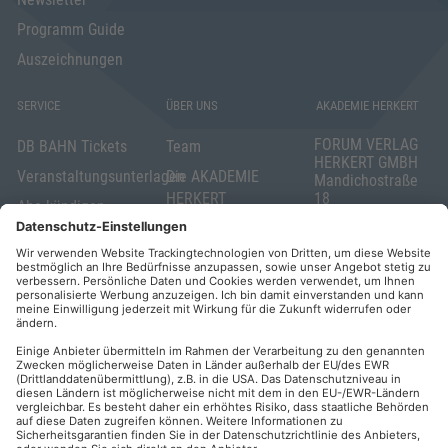
Programm Guide
Auszeichnungen
SERVICE
ÜBER UNS
AKADEMIE HERKERT
FORUM VERLAG
DB BAHN Tickets
Team
HERKERT GMBH
Veranstaltungsunterlagen
Die AKADEMIE
Mandichostraße
HERKERT
18
Abo kündigen
86504 Merching
FORUM VERLAG
Widerrufsrecht
Telefon: +49
HERKERT
für Verbraucher
(0)8233 381-123
Kontakt
Telefax: +49
Elektronischer
(0)8233 381-222
Geschäftsverkehr
E-Mail:
service(at)akademie
Barrierefreiheit
herkert.de
Zahlung per
Rechnung