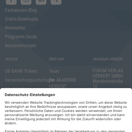
Fachwissen-Blog
Gratis-Downloads
Newsletter
Programm Guide
Auszeichnungen
SERVICE
ÜBER UNS
AKADEMIE HERKERT
FORUM VERLAG
DB BAHN Tickets
Team
HERKERT GMBH
Veranstaltungsunterlagen
Die AKADEMIE
Mandichostraße
HERKERT
18
Abo kündigen
86504 Merching
FORUM VERLAG
Widerrufsrecht
Telefon: +49
HERKERT
für Verbraucher
(0)8233 381-123
Kontakt
Telefax: +49
Elektronischer
(0)8233 381-222
Geschäftsverkehr
E-Mail:
service(at)akademie
Barrierefreiheit
herkert.de