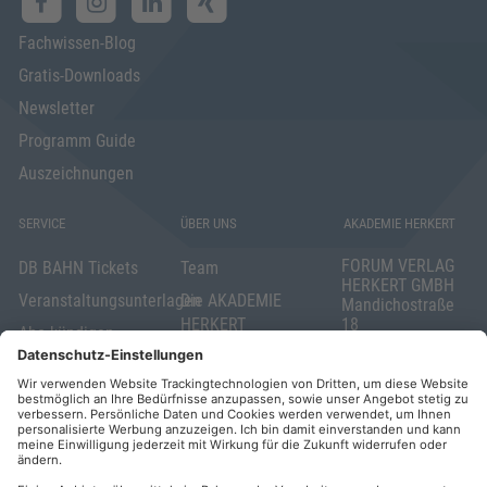
Fachwissen-Blog
Gratis-Downloads
Newsletter
Programm Guide
Auszeichnungen
SERVICE
ÜBER UNS
AKADEMIE HERKERT
FORUM VERLAG
DB BAHN Tickets
Team
HERKERT GMBH
Veranstaltungsunterlagen
Die AKADEMIE
Mandichostraße
HERKERT
18
Abo kündigen
86504 Merching
FORUM VERLAG
Widerrufsrecht
Telefon: +49
HERKERT
für Verbraucher
(0)8233 381-123
Kontakt
Telefax: +49
Elektronischer
(0)8233 381-222
Geschäftsverkehr
E-Mail:
service(at)akademie
Barrierefreiheit