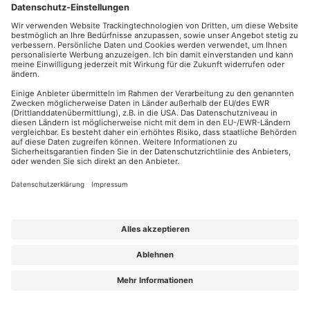
wenn seine Gegenansprüche rechtskräftig festgestellt oder
unbestritten sind.
12.3.
Der Besteller ist zur Ausübung eines
Zurückbehaltungsrechts gegenüber dem Anbieter nur insoweit
befugt, als sein Gegenanspruch auf dem gleichen
Vertragsverhältnis beruht.
12.4.
Die Beschränkungen nach Ziff. 12.1. und 12.3. gelten
gegenüber Verbrauchern nicht für einen auf Geld gerichteten
Anspruch des Bestellers gegenüber dem Anbieter sowie für
Ansprüche auf Rückabwicklung des Vertrages, die dem Besteller
nach Ausübung seines gesetzlichen Widerrufsrechts oder im
Rahmen der Gewährleistung gegen den Anbieter zustehen.
13. Unterauftragnehmer,
Vertragsübernahme
13.1.
Der Anbieter ist berechtigt, bei der Erbringung der
vereinbarten Leistungen jederzeit ganz oder teilweise Dritte zu
beauftragen.