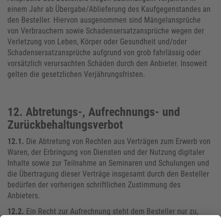
einem Jahr ab Übergabe/Ablieferung des Kaufgegenstandes an
den Besteller. Hiervon ausgenommen sind Mängelansprüche
von Verbrauchern sowie Schadensersatzansprüche wegen der
Verletzung von Leben, Körper oder Gesundheit und/oder
Schadensersatzansprüche aufgrund von grob fahrlässig oder
vorsätzlich verursachten Schäden durch den Anbieter. Insoweit
gelten die gesetzlichen Verjährungsfristen.
12. Abtretungs-, Aufrechnungs- und
Zurückbehaltungsverbot
12.1.
Die Abtretung von Rechten aus Verträgen zum Erwerb von
Waren, der Erbringung von Diensten und der Nutzung digitaler
Inhalte sowie zur Teilnahme an Seminaren und Schulungen und
die Übertragung dieser Verträge insgesamt durch den Besteller
bedürfen der vorherigen schriftlichen Zustimmung des
Anbieters.
12.2.
Ein Recht zur Aufrechnung steht dem Besteller nur zu,