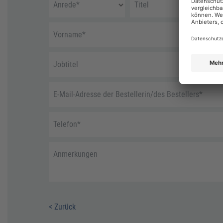
Anrede
*
Titel
Vorname
*
Jobtitel
E-Mail-Adresse der Bestellerin/des Bestellers
*
Telefon
*
Anmerkungen
< Zurück