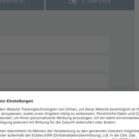
lnehmer/in
3. Übersicht
echnungen