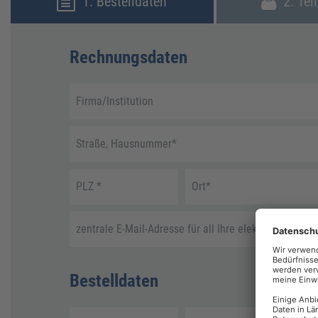
1. Bestelldaten
2. Tei
Rechnungsdaten
Firma/Institution
Straße, Hausnummer
*
PLZ
*
Ort
*
zentrale E-Mail-Adresse für all Ihre elektronische R
Bestelldaten