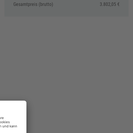
Gesamtpreis (brutto)
3.802,05 €