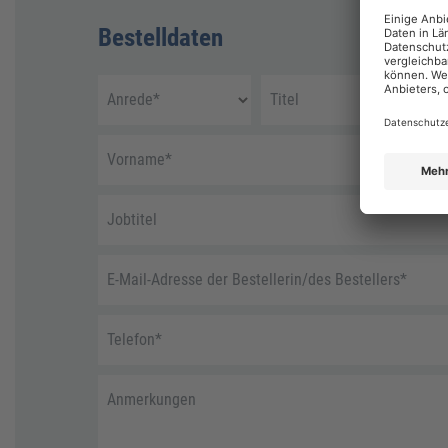
Bestelldaten
Anrede
*
Titel
Vorname
*
Jobtitel
E-Mail-Adresse der Bestellerin/des Bestellers
*
Telefon
*
Anmerkungen