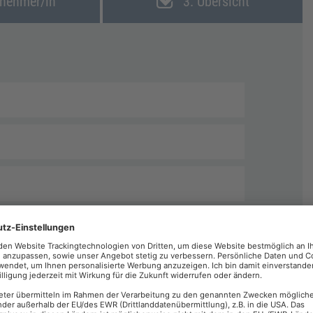
lnehmer/in
3. Übersicht
echnungen