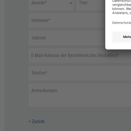
Anrede
*
Titel
Vorname
*
Jobtitel
E-Mail-Adresse der Bestellerin/des Bestellers
*
Telefon
*
Anmerkungen
< Zurück