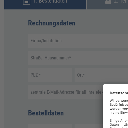
1. Bestelldaten
2. Tei
Rechnungsdaten
Firma/Institution
Straße, Hausnummer
*
PLZ
*
Ort
*
zentrale E-Mail-Adresse für all Ihre elektronische R
Bestelldaten