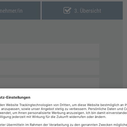
lnehmer/in
3. Übersicht
echnungen