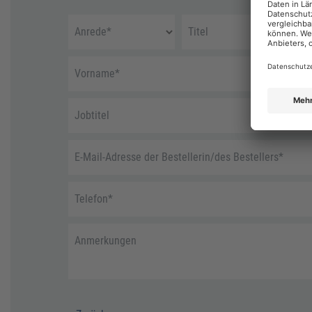
Anrede
*
Titel
Vorname
*
Jobtitel
E-Mail-Adresse der Bestellerin/des Bestellers
*
Telefon
*
Anmerkungen