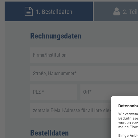
1. Bestelldaten
2. Tei
Rechnungsdaten
Firma/Institution
Straße, Hausnummer
*
PLZ
*
Ort
*
zentrale E-Mail-Adresse für all Ihre elektronische R
Bestelldaten