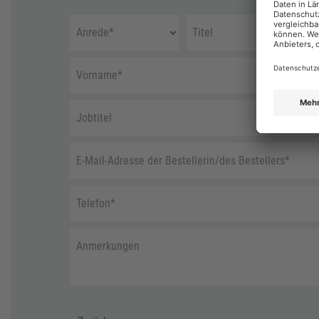
Anrede
*
Titel
Vorname
*
Jobtitel
E-Mail-Adresse der Bestellerin/des Bestellers
*
Telefon
*
Anmerkungen