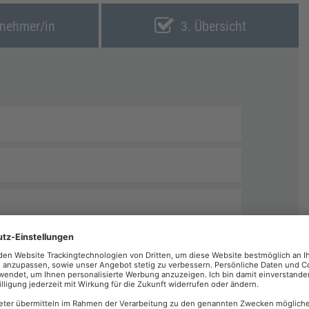
lnehmer/in
3. Übersicht
echnungen