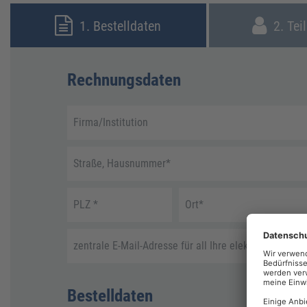
1. Bestelldaten
2. Tei
Rechnungsdaten
Firma/Institution
Straße, Hausnummer
*
PLZ
*
Ort
*
zentrale E-Mail-Adresse für all Ihre elektronische R
Bestelldaten