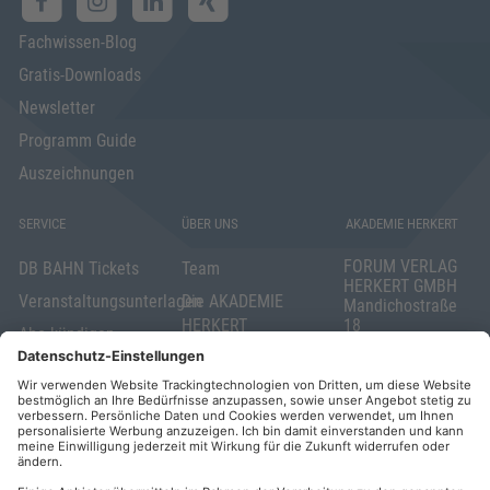
Fachwissen-Blog
Gratis-Downloads
Newsletter
Programm Guide
Auszeichnungen
SERVICE
ÜBER UNS
AKADEMIE HERKERT
FORUM VERLAG
DB BAHN Tickets
Team
HERKERT GMBH
Veranstaltungsunterlagen
Die AKADEMIE
Mandichostraße
HERKERT
18
Abo kündigen
86504 Merching
FORUM VERLAG
Widerrufsrecht
Telefon: +49
HERKERT
für Verbraucher
(0)8233 381-123
Kontakt
Telefax: +49
Elektronischer
(0)8233 381-222
Geschäftsverkehr
E-Mail:
service(at)akademie
Barrierefreiheit