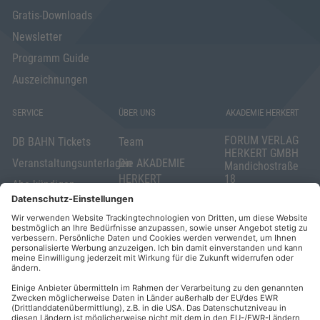
Gratis-Downloads
Newsletter
Programm Guide
Auszeichnungen
SERVICE
ÜBER UNS
AKADEMIE HERKERT
FORUM VERLAG
DB BAHN Tickets
Team
HERKERT GMBH
Veranstaltungsunterlagen
Die AKADEMIE
Mandichostraße
HERKERT
18
Abo kündigen
86504 Merching
FORUM VERLAG
Widerrufsrecht
Telefon: +49
HERKERT
für Verbraucher
(0)8233 381-123
Kontakt
Telefax: +49
Elektronischer
(0)8233 381-222
Geschäftsverkehr
E-Mail:
service(at)akademie
Barrierefreiheit
herkert.de
Zahlung per