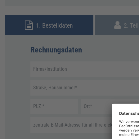
1. Bestelldaten
2. Tei
Rechnungsdaten
Firma/Institution
Straße, Hausnummer
*
PLZ
*
Ort
*
zentrale E-Mail-Adresse für all Ihre elektronische R