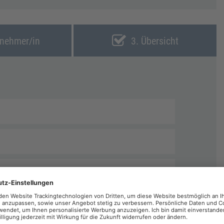
lnehmer/in
3. Übersicht
echnungen