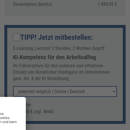
Gesamtpreis (brutto)
1.898,05 €
TIPP! Jetzt mitbestellen
:
E-Learning, Lernzeit 2 Stunden, 3 Wochen Zugriff
KI-Kompetenz für den Arbeitsalltag
Ihr Führerschein für den sicheren und effektiven
Einsatz von Künstlicher Intelligenz im Unternehmen
gem. Art. 4 der KI-Verordnung
Online
95,00 € zzgl. MwSt.