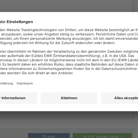
PDF
JETZT ANMELDEN >
Michael Barz
 statt.
PDF
JETZT ANMELDEN >