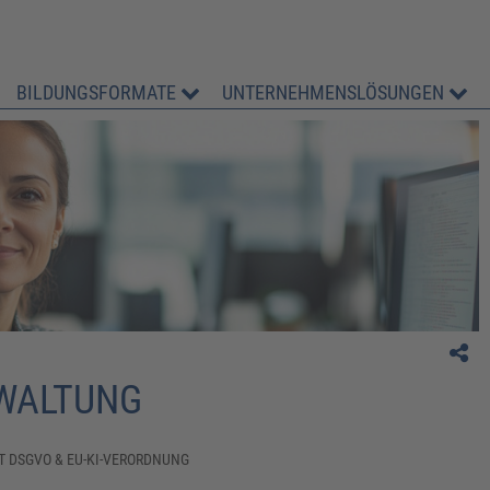
BILDUNGSFORMATE
UNTERNEHMENSLÖSUNGEN
" Sehr informativ und praxisnah"
M. Hansen, Stadt Husum - Ordnungsamt
WALTUNG​
 DSGVO & EU-KI-VERORDNUNG​