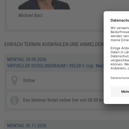
Michael Barz
EINFACH TERMIN AUSWÄHLEN UND ANMELDEN:
MONTAG, 28.09.2026
VIRTUELLER SCHULUNGSRAUM
|
395,00 € zzgl. MwSt.
Online
Das Seminar findet online live von 08:30 bis ca. 12:30 Uhr
MONTAG, 30.11.2026