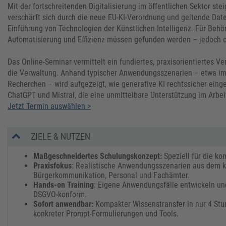
Mit der fortschreitenden Digitalisierung im öffentlichen Sektor s
verschärft sich durch die neue EU-KI-Verordnung und geltende Da
Einführung von Technologien der Künstlichen Intelligenz. Für Be
Automatisierung und Effizienz müssen gefunden werden – jedoch o
Das Online-Seminar vermittelt ein fundiertes, praxisorientiertes 
die Verwaltung. Anhand typischer Anwendungsszenarien – etwa im
Recherchen – wird aufgezeigt, wie generative KI rechtssicher eing
ChatGPT und Mistral, die eine unmittelbare Unterstützung im Arbe
Jetzt Termin auswählen >
ZIELE & NUTZEN
Maßgeschneidertes Schulungskonzept:
Speziell für die k
Praxisfokus
: Realistische Anwendungsszenarien aus dem k
Bürgerkommunikation, Personal und Fachämter.
Hands-on Training
: Eigene Anwendungsfälle entwickeln un
DSGVO-konform.
Sofort anwendbar:
Kompakter Wissenstransfer in nur 4 Stun
konkreter Prompt-Formulierungen und Tools.