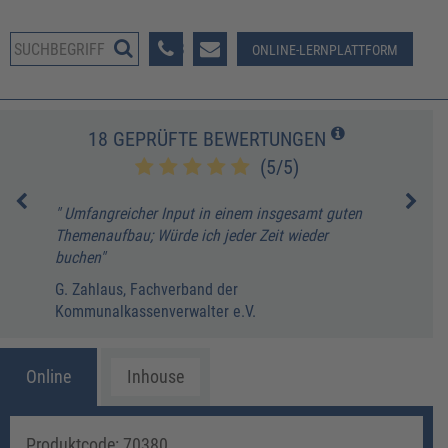
08233 381-123
ONLINE-LERNPLATTFORM
18 GEPRÜFTE BEWERTUNGEN
(5/5)
" Umfangreicher Input in einem insgesamt guten
" Fü
Themenaufbau; Würde ich jeder Zeit wieder
erke
buchen"
weite
G. Zahlaus, Fachverband der
Geme
Kommunalkassenverwalter e.V.
Online
Inhouse
Produktcode: 70380