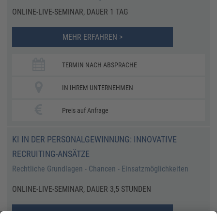
ONLINE-LIVE-SEMINAR, DAUER 1 TAG
MEHR ERFAHREN >
TERMIN NACH ABSPRACHE
IN IHREM UNTERNEHMEN
Preis auf Anfrage
KI IN DER PERSONALGEWINNUNG: INNOVATIVE
RECRUITING-ANSÄTZE
Rechtliche Grundlagen - Chancen - Einsatzmöglichkeiten
ONLINE-LIVE-SEMINAR, DAUER 3,5 STUNDEN
MEHR ERFAHREN >