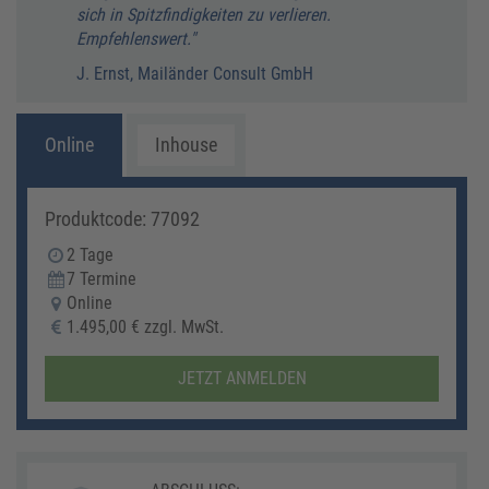
T. T
sich in Spitzfindigkeiten zu verlieren.
Empfehlenswert."
J. Ernst, Mailänder Consult GmbH
Online
Inhouse
Produktcode: 77092
2 Tage
7 Termine
Online
1.495,00 € zzgl. MwSt.
JETZT ANMELDEN