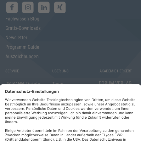
Fachwissen-Blog
Gratis-Downloads
Newsletter
Programm Guide
Auszeichnungen
SERVICE
ÜBER UNS
AKADEMIE HERKERT
FORUM VERLAG
DB BAHN Tickets
Team
HERKERT GMBH
Veranstaltungsunterlagen
Die AKADEMIE
Mandichostraße
HERKERT
18
Abo kündigen
86504 Merching
FORUM VERLAG
Widerrufsrecht
Telefon: +49
HERKERT
für Verbraucher
(0)8233 381-123
Kontakt
Telefax: +49
Elektronischer
(0)8233 381-222
Geschäftsverkehr
E-Mail: