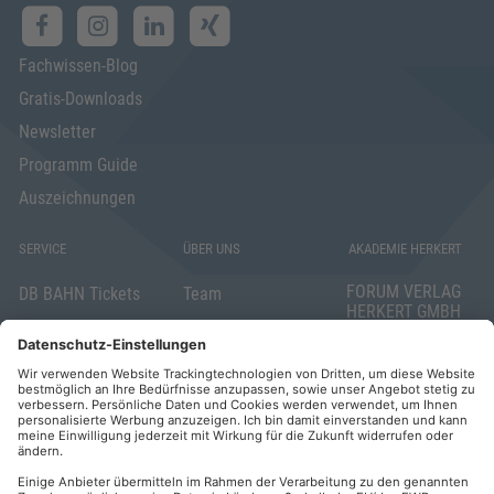
Fachwissen-Blog
Gratis-Downloads
Newsletter
Programm Guide
Auszeichnungen
SERVICE
ÜBER UNS
AKADEMIE HERKERT
FORUM VERLAG
DB BAHN Tickets
Team
HERKERT GMBH
Veranstaltungsunterlagen
Die AKADEMIE
Mandichostraße
HERKERT
18
Abo kündigen
86504 Merching
FORUM VERLAG
Widerrufsrecht
Telefon: +49
HERKERT
für Verbraucher
(0)8233 381-123
Kontakt
Telefax: +49
Elektronischer
(0)8233 381-222
Geschäftsverkehr
E-Mail: