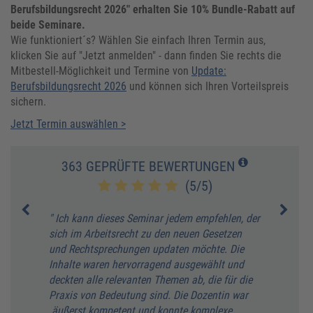
Berufsbildungsrecht 2026" erhalten Sie 10% Bundle-Rabatt auf
beide Seminare.
Wie funktioniert´s? Wählen Sie einfach Ihren Termin aus,
klicken Sie auf "Jetzt anmelden" - dann finden Sie rechts die
Mitbestell-Möglichkeit und Termine von
Update:
Berufsbildungsrecht 2026
und können sich Ihren Vorteilspreis
sichern.
Jetzt Termin auswählen >
363 GEPRÜFTE BEWERTUNGEN
(5/5)
" Ich kann dieses Seminar jedem empfehlen, der
" Ein
sich im Arbeitsrecht zu den neuen Gesetzen
gefül
mbH
und Rechtsprechungen updaten möchte. Die
stell
Inhalte waren hervorragend ausgewählt und
Viele
deckten alle relevanten Themen ab, die für die
M. G
Praxis von Bedeutung sind. Die Dozentin war
äußerst kompetent und konnte komplexe