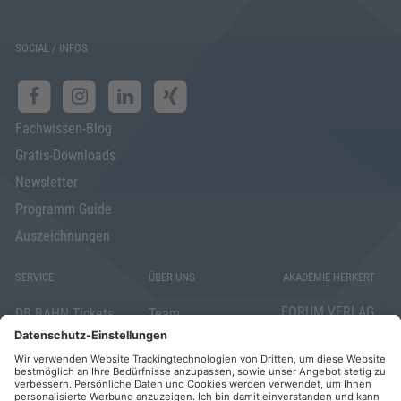
SOCIAL / INFOS
Fachwissen-Blog
Gratis-Downloads
Newsletter
Programm Guide
Auszeichnungen
SERVICE
ÜBER UNS
AKADEMIE HERKERT
FORUM VERLAG
DB BAHN Tickets
Team
HERKERT GMBH
Veranstaltungsunterlagen
Die AKADEMIE
Mandichostraße
HERKERT
18
Abo kündigen
86504 Merching
FORUM VERLAG
Widerrufsrecht