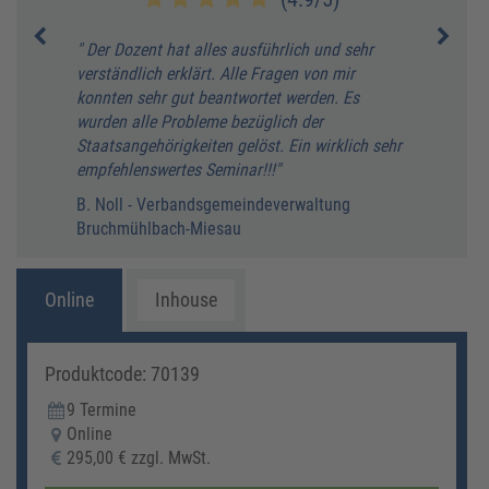
" Der Dozent hat alles ausführlich und sehr
" sup
verständlich erklärt. Alle Fragen von mir
T. Wi
konnten sehr gut beantwortet werden. Es
wurden alle Probleme bezüglich der
Staatsangehörigkeiten gelöst. Ein wirklich sehr
empfehlenswertes Seminar!!!"
B. Noll - Verbandsgemeindeverwaltung
Bruchmühlbach-Miesau
Online
Inhouse
Produktcode: 70139
9 Termine
Online
295,00 € zzgl. MwSt.