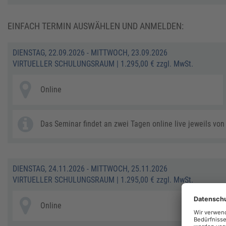
EINFACH TERMIN AUSWÄHLEN UND ANMELDEN:
DIENSTAG, 22.09.2026 - MITTWOCH, 23.09.2026
VIRTUELLER SCHULUNGSRAUM
|
1.295,00 € zzgl. MwSt.
Online
Das Seminar findet an zwei Tagen online live jeweils von 
DIENSTAG, 24.11.2026 - MITTWOCH, 25.11.2026
VIRTUELLER SCHULUNGSRAUM
|
1.295,00 € zzgl. MwSt.
Online