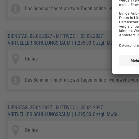
Das Seminar findet an zwei Tagen online live jeweils von 
DIENSTAG, 02.02.2027 - MITTWOCH, 03.02.2027
VIRTUELLER SCHULUNGSRAUM
|
1.295,00 € zzgl. MwSt.
Online
Das Seminar findet an zwei Tagen online live jeweils von 
DIENSTAG, 27.04.2027 - MITTWOCH, 28.04.2027
VIRTUELLER SCHULUNGSRAUM
|
1.295,00 € zzgl. MwSt.
Online