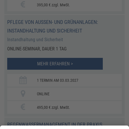
395,00 € zzgl. MwSt.
PFLEGE VON AUSSEN- UND GRÜNANLAGEN: I
NSTANDHALTUNG UND SICHERHEIT
Instandhaltung und Sicherheit
ONLINE-SEMINAR, DAUER 1 TAG
MEHR ERFAHREN >
1 TERMIN AM 03.03.2027
ONLINE
495,00 € zzgl. MwSt.
REGENWASSERMANAGEMENT IN DER PRAXIS