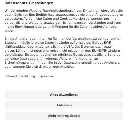
Wirksame Methoden für den Umgang mit Starkregen
ONLINE-LIVE-SEMINAR, DAUER 2 TAGE
MEHR ERFAHREN >
6 TERMINE AB 09.09.2026
ONLINE
1.295,00 € zzgl. MwSt.
NEU
SENSIBLES BAUTEIL FLACHDACH
Richtlinien, Sanierung & nachhaltiger Schutz
ONLINE-LIVE-SEMINAR, DAUER 2 STUNDEN
MEHR ERFAHREN >