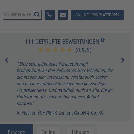
08233 381-123
ONLINE-LERNPLATTFORM
111 GEPRÜFTE BEWERTUNGEN
(4.9/5)
" Eine sehr gelungene Veranstaltung!!
" Di
Großen Dank an den Referenten Herr Weichhan, der
mit 
die Inhalte sehr interessant, verständlich, locker
unte
und in einer aufgeschlossenen und kurzweiligen
Meth
Art präsentierte. Und natürlich auch an alle, die im
imme
Hintergrund für einen reibungslosen Ablauf
Die 
sorgten!"
über
stel
A. Fischer, SCHWENK Zement GmbH & Co. KG
Erfü
M. K
Präsenz
Online
Inhouse