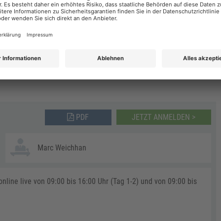
BERLIN
AIN
HANNOVER
ROSTOCK
PDF
JETZT ANMELDEN >
Marc Weichhan
line live von 09:00 bis 16:00 Uhr (Tag 1-2) und von 09:00 bis