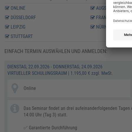
ONLINE
AUGSBURG
DÜSSELDORF
FRANKFURT AM M
LEIPZIG
NÜRNBERG
STUTTGART
EINFACH TERMIN AUSWÄHLEN UND ANMELDEN:
DIENSTAG, 22.09.2026 - DONNERSTAG, 24.09.2026
VIRTUELLER SCHULUNGSRAUM
|
1.195,00 € zzgl. MwSt.
Online
Das Seminar findet an drei aufeinanderfolgenden Tagen on
14:00 Uhr (Tag 3) statt.
✅ Garantierte Durchführung