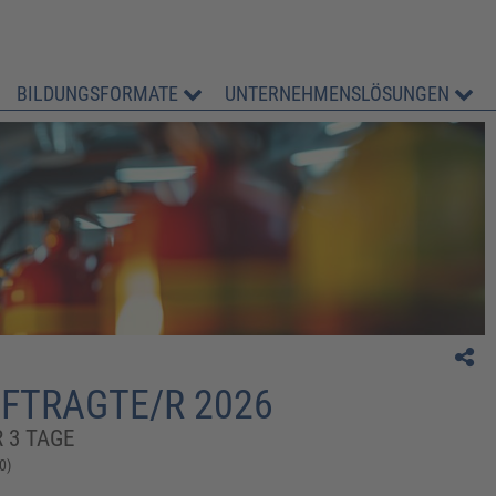
BILDUNGSFORMATE
UNTERNEHMENSLÖSUNGEN
" Sehr gut. Großes Lob an Herrn Weichhan."
D. Rath, Max Planck Institut für
Stoffwechselforschung
FTRAGTE/R 2026
 3 TAGE
0)