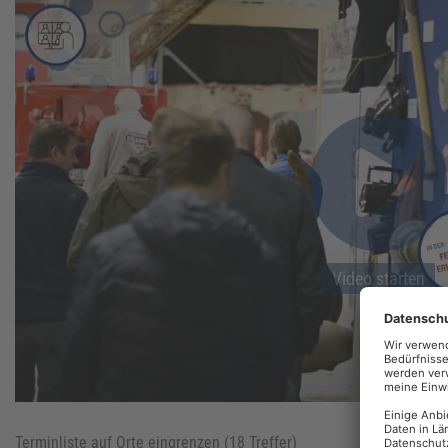
Video starten
Video starten
Terminliste auf Orte eingrenzen (
18
Treffer)