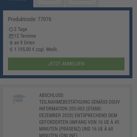
Produktcode: 77076
2 Tage
12 Termine
an 9 Orten
1.195,00 € zzgl. MwSt.
JETZT ANMELDEN
ABSCHLUSS:
TEILNAHMEBESTÄTIGUNG GEMÄSS DGUV I
NFORMATION 205-003 (STAND: D
EZEMBER 2020) ENTSPRECHEND DEM G
EFORDERTEN UMFANG VON 16 UE À 45 M
INUTEN (PRÄSENZ) UND 16 UE À 60 M
INUTEN (ONLINE)