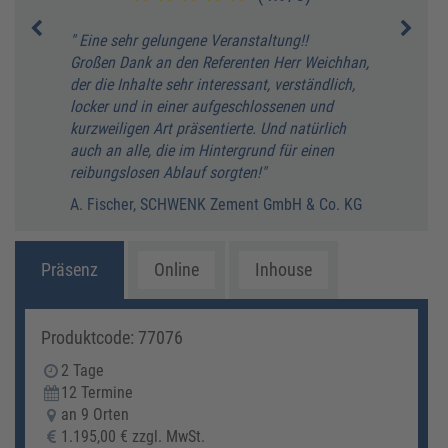
"
" Eine sehr gelungene Veranstaltung!!
" Die
Großen Dank an den Referenten Herr Weichhan,
wurde
der die Inhalte sehr interessant, verständlich,
unter
locker und in einer aufgeschlossenen und
Metho
kurzweiligen Art präsentierte. Und natürlich
(wie 
auch an alle, die im Hintergrund für einen
Die b
reibungslosen Ablauf sorgten!"
über 
hinau
A. Fischer, SCHWENK Zement GmbH & Co. KG
Arbei
Brand
Präsenz
Online
Inhouse
M. Ku
Produktcode: 77076
2 Tage
12 Termine
an 9 Orten
1.195,00 € zzgl. MwSt.