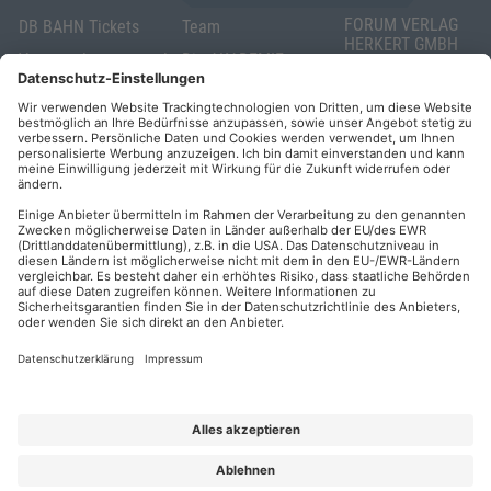
FORUM VERLAG
DB BAHN Tickets
Team
HERKERT GMBH
Veranstaltungsunterlagen
Die AKADEMIE
Mandichostraße
HERKERT
18
Abo kündigen
86504 Merching
FORUM VERLAG
Widerrufsrecht
Telefon: +49
HERKERT
für Verbraucher
(0)8233 381-123
Kontakt
Telefax: +49
Elektronischer
(0)8233 381-222
Geschäftsverkehr
E-Mail:
service(at)akademie
Barrierefreiheit
herkert.de
Zahlung per
Rechnung
Impressum
Datenschutz
Privatsphäre
AGB & Lizenzbedingungen