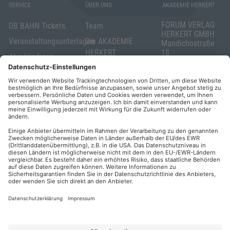
SERVICE
ÜBER UNS
AKADEMIE HERKERT
FORUM VERLAG
DB BAHN Tickets
Team
HERKERT GMBH
Veranstaltungsunterlagen
Die AKADEMIE
Mandichostraße
HERKERT
18
Abo kündigen
86504 Merching
FORUM VERLAG
Widerrufsrecht
Telefon: +49
HERKERT
für Verbraucher
(0)8233 381-123
Kontakt
Telefax: +49
Elektronischer
(0)8233 381-222
Geschäftsverkehr
E-Mail:
service(at)akademie
Barrierefreiheit
herkert.de
Zahlung per
Rechnung
Impressum
Datenschutz
Privatsphäre