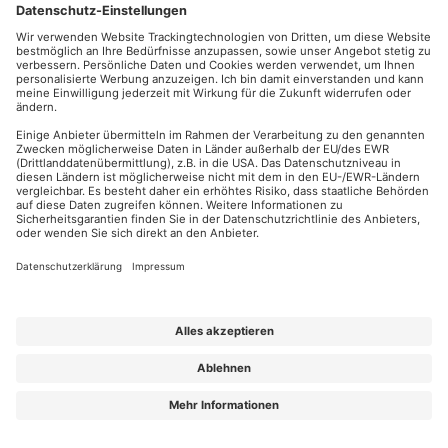
Professionelle Datenanalyse mit Hilfe von Pivot-Tabellen und
Filtern
MEHR ERFAHREN >
DIREKT ANFRAGEN >
EMPFOHLENE DAUER 3 STUNDEN
ONLINE ODER IN IHREM UNTERNEHMEN
KI FÜR OUTLOOK, EXCEL, POWERPOINT UND WORD
Die wichtigsten MS-Office-Programme durch KI noch effizienter
nutzen
MEHR ERFAHREN >