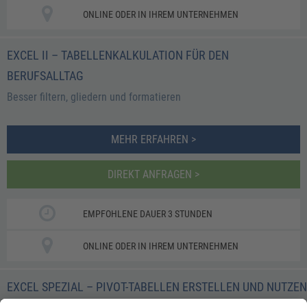
ONLINE ODER IN IHREM UNTERNEHMEN
EXCEL II – TABELLENKALKULATION FÜR DEN
BERUFSALLTAG
Besser filtern, gliedern und formatieren
MEHR ERFAHREN >
DIREKT ANFRAGEN >
EMPFOHLENE DAUER 3 STUNDEN
ONLINE ODER IN IHREM UNTERNEHMEN
EXCEL SPEZIAL – PIVOT-TABELLEN ERSTELLEN UND NUTZEN