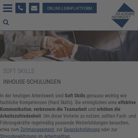
233 381-123
ONLINE-LERNPLATTFORM
SOFT SKILLS
INHOUSE-SCHULUNGEN
In der heutigen Arbeitswelt sind
Soft Skills
genauso wichtig wie
fachliche Kompetenzen (Hard Skills). Sie ermöglichen eine
effektive
Kommunikation
,
verbessern die Teamarbeit
und
erhöhen die
Arbeitszufriedenheit
. Um diese Vorteile zu nutzen, sollten Fach- und
Führungskräfte regelmäßig passende Weiterbildungen besuchen,
etwa zum
Zeitmanagement
, zur
Gesprächsführung
oder zur
Stressbewältigung im Arbeitsalltag
.